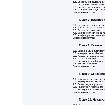
6.5. Способы ликвидации а
6.6. Нарушения технологии
6.7. Влияние перерывов в 
6.8. Разрушение подин эле
Список литературы
Глава 7. Влияние 
7.1. Основные сведения об
7.2. Магнитное поле в элек
7.3. Распределение тока в 
7.4. Электромагнитные сил
7.5. Конфигурация ошиновк
Список литературы
Глава 8. Основы р
8.1. Выбор силы и плотност
8.2. Материальный баланс
8.3. Конструктивный расчет
8.4. Расчет ошиновки
8.5. Электрический баланс
8.6. Тепловой баланс
Список литературы
Глава 9. Серия эл
9.1. Краткие сведения об э
9.2. Конструкция корпуса и
9.3. Вентиляция корпусов
9.4. Расчет количества ван
9.5. Электроснабжение сер
Список литературы
Глава 10. Механиз
10.1. Транспортно-технолог