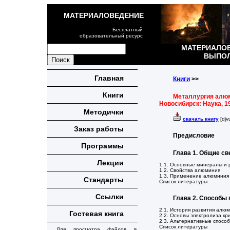
МАТЕРИАЛОВЕДЕНИЕ
Бесплатный
образовательный ресурс
МАТЕРИАЛОВ
ВЫПОЛ
Главная
Книги
>>
Книги
Металлургия алюмин
Новосибирск: Наука, 19
Методички
скачать книгу
[djv
Заказ работы
Предисловие
Программы
Глава 1. Общие с
Лекции
1.1. Основные минералы и
1.2. Свойства алюминия
1.3. Применение алюминия
Стандарты
Список литературы
Ссылки
Глава 2. Способы
2.1. История развития ал
Гостевая книга
2.2. Основы эпектролиза к
2.3. Альтернативные спосо
Список литературы
Для просмотра файлов в