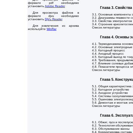
формате pdf необходимо
установить
Adobe Reader
Глава 3. Свойства
Для просмотра файлов в
3.1. Основные компоненты э
формате djvu необходимо
3.2. Диаграммы ппавкости с
установить
DjVu Reader
3.3. Свойства эпектролитов
3.4. Строение криолитогли
Для извлечения из архива
Список литературы
используйте
WinRar
Глава 4. Основы 
4.1. Термодинамика основн
4.2. Основные электродные
4.3. Катодный процесс
4.4. Анодный процесс
4.5. Катодный выход по току
4.6. Требования, предъявля
4.7. Влияние солевых доба
4.8. Показатепи процесса э
Список литературы
Глава 5. Конструк
5.1. Общая характеристика
5.2. Катодное устройство
5.3. Анодное устройство
5.4. Системы газоулавлива
5.5. Ошиновка электролизе
5.6. Демонтаж и монтаж эл
Список литературы
Глава 6. Эксплуа
6.1. Обжиг, пуск и послепус
6.2. Технология обслужива
6.3. Обслуживание ванны
6.4. Корректировка состава