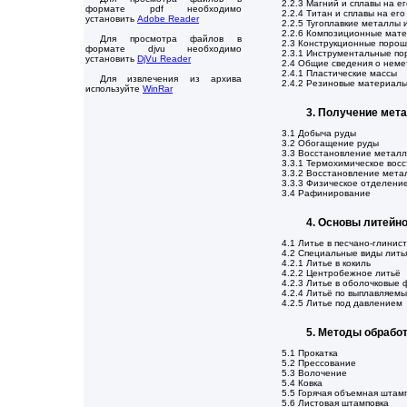
2.2.3 Магний и сплавы на е
формате pdf необходимо
2.2.4 Титан и сплавы на его
установить
Adobe Reader
2.2.5 Тугоплавкие металлы 
2.2.6 Композиционные мат
Для просмотра файлов в
2.3 Конструкционные поро
формате djvu необходимо
2.3.1 Инструментальные п
установить
DjVu Reader
2.4 Общие сведения о неме
2.4.1 Пластические массы
Для извлечения из архива
2.4.2 Резиновые материал
используйте
WinRar
3. Получение мет
3.1 Добыча руды
3.2 Обогащение руды
3.3 Восстановление метал
3.3.1 Термохимическое вос
3.3.2 Восстановление мета
3.3.3 Физическое отделени
3.4 Рафинирование
4. Основы литейн
4.1 Литье в песчано-глини
4.2 Специальные виды лить
4.2.1 Литье в кокиль
4.2.2 Центробежное литьё
4.2.3 Литье в оболочковые
4.2.4 Литьё по выплавляем
4.2.5 Литье под давлением
5. Методы обрабо
5.1 Прокатка
5.2 Прессование
5.3 Волочение
5.4 Ковка
5.5 Горячая объемная штам
5.6 Листовая штамповка