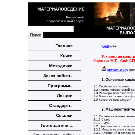
МАТЕРИАЛОВЕДЕНИЕ
Бесплатный
образовательный ресурс
МАТЕРИАЛОВ
ВЫПОЛ
Главная
Книги
>>
Книги
Технология конст
Коротких М.Т. - Спб: СГП
Методички
скачать книгу
[pdf
Заказ работы
1. Основные хара
Программы
1.1 Свойства материала
1.2 Форма поверхностей де
1.3 Размеры поверхностей
Лекции
1.4 Точность размеров и ф
1.5 Качество поверхности
Стандарты
2. Машиностроит
Ссылки
2.1 Сплавы на основе желе
2.1.1 Сталь
2.1.2 Чугун
Гостевая книга
2.2. Цветные металлы и сп
2.2.1 Медь и медные сплав
2.2.2 Алюминий и сплавы на
Для просмотра файлов в