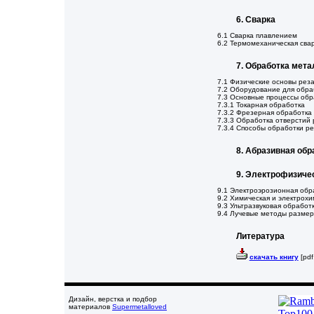
6. Сварка
6.1 Сварка плавлением
6.2 Термомеханическая сва
7. Обработка мет
7.1 Физические основы рез
7.2 Оборудование для обра
7.3 Основные процессы об
7.3.1 Токарная обработка
7.3.2 Фрезерная обработка
7.3.3 Обработка отверстий
7.3.4 Способы обработки р
8. Абразивная обр
9. Электрофизиче
9.1 Электроэрозионная обр
9.2 Химическая и электрох
9.3 Ультразвуковая обработ
9.4 Лучевые методы разме
Литература
скачать книгу
[pdf
Дизайн, верстка и подбор
материалов
Supermetalloved